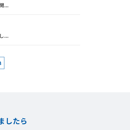
..
..
3
ましたら