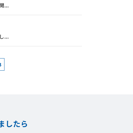
..
..
3
ましたら