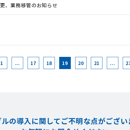
変更、業務移管のお知らせ
1
...
17
18
19
20
21
...
2
グルの導入に関してご不明な点が
ござい