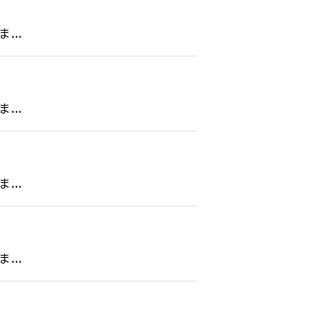
..
..
..
..