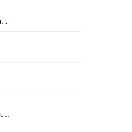
..
..