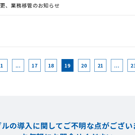
変更、業務移管のお知らせ
1
...
17
18
19
20
21
...
2
グルの導入に関してご不明な点が
ござい