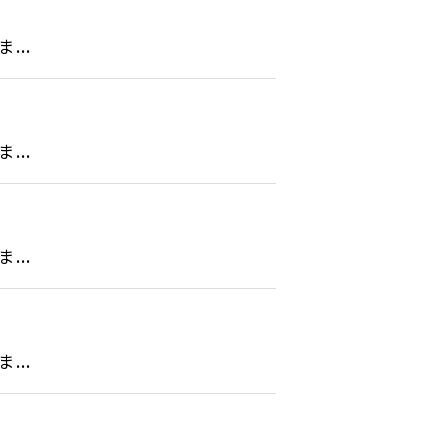
..
..
..
..