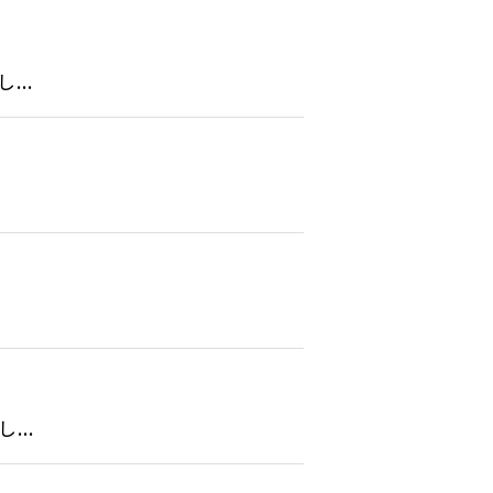
..
..