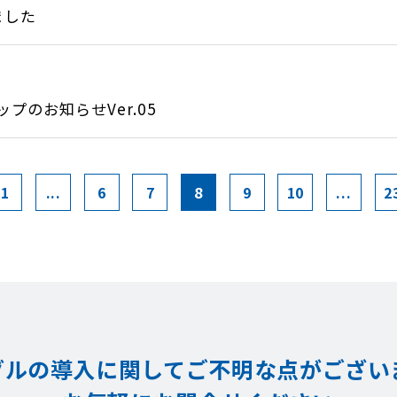
ました
のお知らせVer.05
1
...
6
7
8
9
10
...
2
グルの導入に関してご不明な点が
ござい