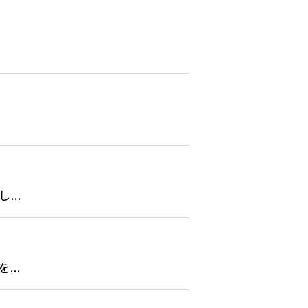
..
..