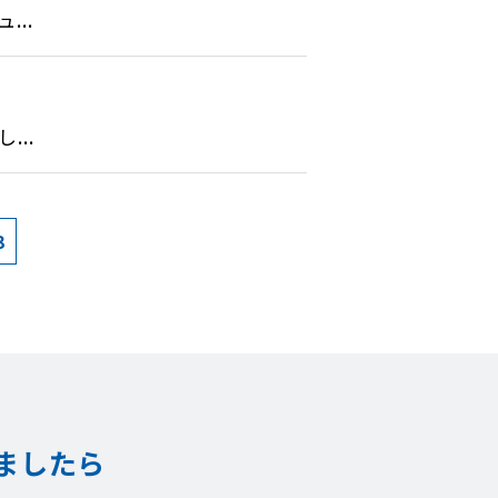
..
..
3
ましたら