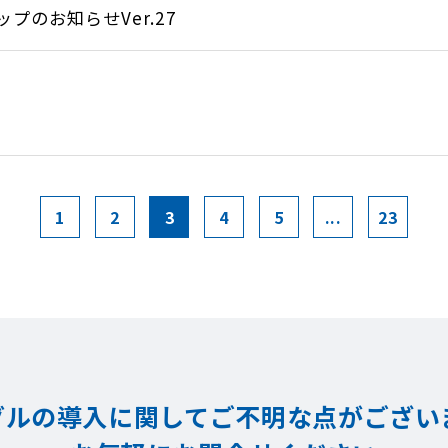
のお知らせVer.27
1
2
3
4
5
...
23
グルの導入に関してご不明な点が
ござい