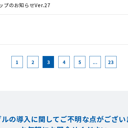
のお知らせVer.27
1
2
3
4
5
...
23
グルの導入に関してご不明な点が
ござい