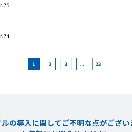
.75
.74
1
2
3
...
23
グルの導入に関してご不明な点が
ござい