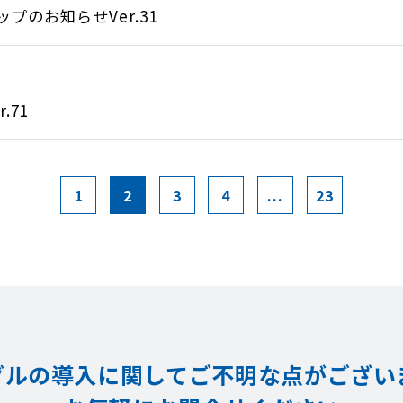
のお知らせVer.31
.71
1
2
3
4
...
23
グルの導入に関してご不明な点が
ござい