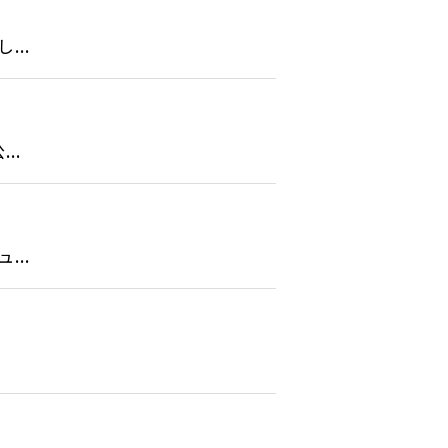
..
..
..