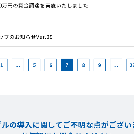
500万円の資金調達を実施いたしました
のお知らせVer.09
1
...
5
6
7
8
9
...
2
グルの導入に関してご不明な点が
ござい