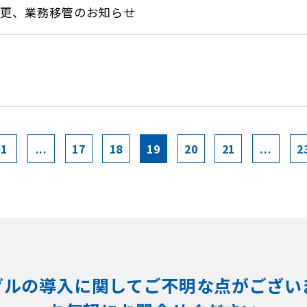
変更、業務移管のお知らせ
1
...
17
18
19
20
21
...
2
グルの導入に関してご不明な点が
ござい