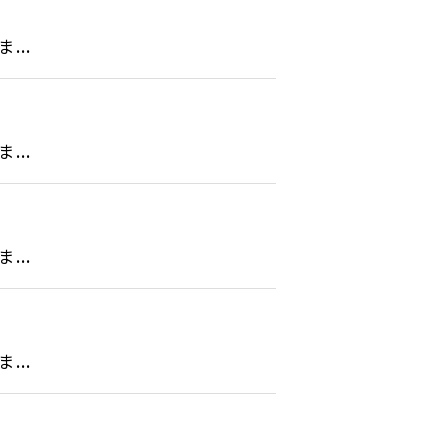
..
..
..
..