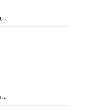
..
..