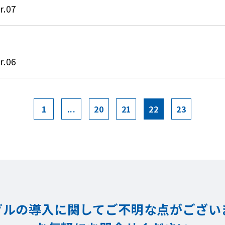
.07
.06
1
...
20
21
22
23
グルの導入に関してご不明な点が
ござい