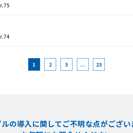
.75
.74
1
2
3
...
23
グルの導入に関してご不明な点が
ござい