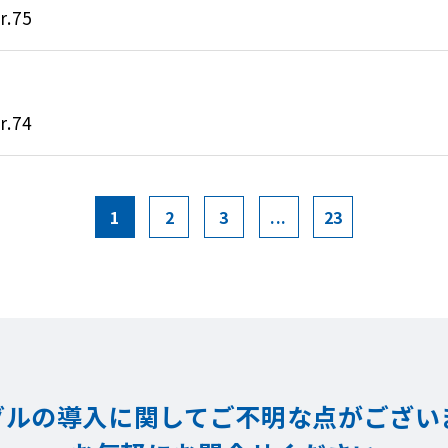
.75
.74
1
2
3
...
23
グルの導入に関してご不明な点が
ござい