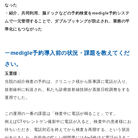
なった
・紹介、共同利用、脳ドックなどの予約検査をmedigle予約システ
ムで一元管理することで、ダブルブッキングが防止され、業務の平
準化にもつながった
ー
medigle予約導入前の状況・課題を教えてくだ
さい。
玉置様
：
当院の紹介検査の予約は、クリニック様から医事課に電話が入り、
放射線科に転送され、私たち診療放射線技師が直接日程調整をする
運用でした。
この運用の一番の課題は「検査中に電話が鳴ること」です。
例えばCTやレントゲン撮影中に電話が入ると、検査中の患者様にお
待ちいただき、電話対応を終えてから検査を再開する、という状況
がありました。午前中の忙しい時間帯には4〜5件ほど電話が入るこ